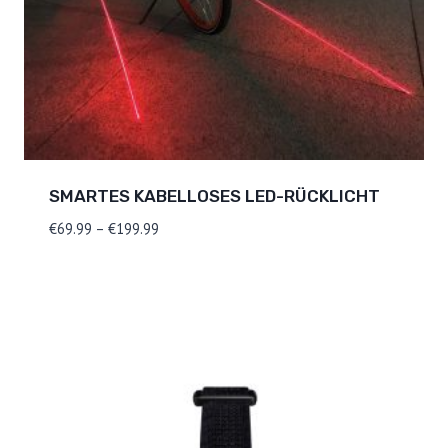
SMARTES KABELLOSES LED-RÜCKLICHT
Preisspanne:
€
69.99
–
€
199.99
€69.99
bis
€199.99