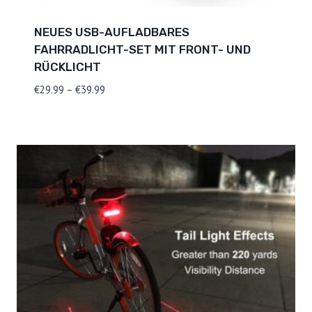
NEUES USB-AUFLADBARES
FAHRRADLICHT-SET MIT FRONT- UND
RÜCKLICHT
Preisspanne:
€
29.99
–
€
39.99
€29.99
bis
€39.99