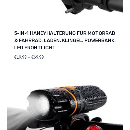
5-IN-1 HANDYHALTERUNG FÜR MOTORRAD
& FAHRRAD: LADEN, KLINGEL, POWERBANK,
LED FRONTLICHT
Preisspanne:
€
19.99
–
€
69.99
€19.99
bis
€69.99