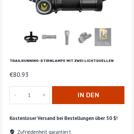
TRAILRUNNING-STIRNLAMPE MIT ZWEI LICHTQUELLEN
€
80.93
Trailrunning-
IN DEN
Stirnlampe
mit
WARENKORB
zwei
Kostenloser Versand bei Bestellungen über 50 $!
Lichtquellen
Menge
Zufriedenheit garantiert