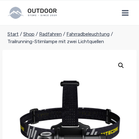
Zum
Inhalt
springen
Start
/
Shop
/
Radfahren
/
Fahrradbeleuchtung
/
Trailrunning-Stirnlampe mit zwei Lichtquellen