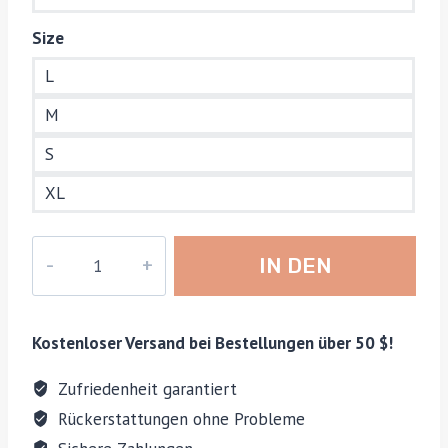
Size
L
M
S
XL
Einfarbiger,
IN DEN
figurbetonter
Damen-
WARENKORB
Badeanzug
Kostenloser Versand bei Bestellungen über 50 $!
mit
Mesh-
Zufriedenheit garantiert
Einsätzen
Rückerstattungen ohne Probleme
Menge